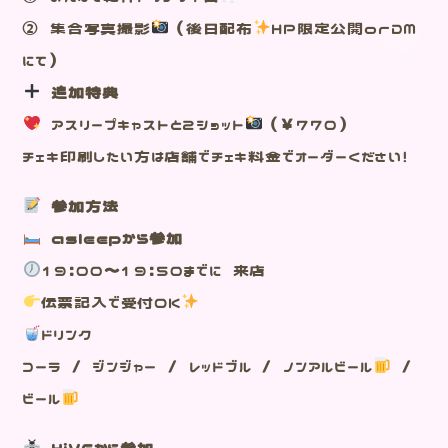
② 集合写真撮影
（後日配布
HP限定公開orDM
にて）
追加特典
アスリープキャストと2ショット
（￥770）
チェキ印刷したい方は店舗でチェキ料金でオーダーください！
参加方法
asleepから参加
19:00～19:50までに 来店
伝票記入で受付OK
ドリンク
コーラ / ジンジャー / レッドブル / ノンアルビール
/
ビール
HiVEから参加