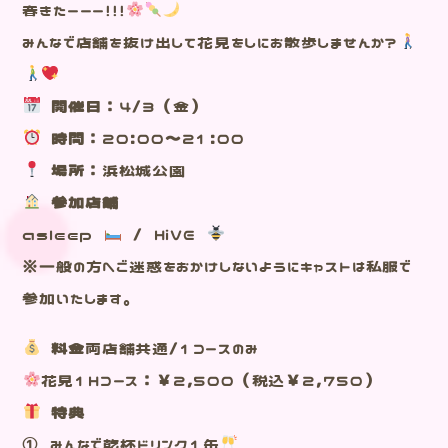
春きたーーー！！！
みんなで店舗を抜け出して花見をしにお散歩しませんか？
開催日
：4/3（金）
時間
：20:00～21:00
場所
：浜松城公園
参加店舗
asleep
/ HiVE
※一般の方へご迷惑をおかけしないようにキャストは私服で
参加いたします。
料金
両店舗共通/１コースのみ
花見1Hコース：￥2,500（税込￥2,750）
特典
① みんなで乾杯ドリンク1缶