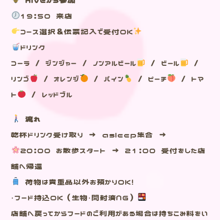
19:50 来店
コース選択＆伝票記入で受付OK
ドリンク
コーラ / ジンジャー / ノンアルビール
/ ビール
/
リンゴ
/ オレンジ
/ パイン
/ ピーチ
/ トマ
ト
/ レッドブル
流れ
乾杯ドリンク受け取り → asleep集合 →
20:00 お散歩スタート → 21:00 受付をした店
舗へ帰還
荷物は貴重品以外お預かりOK！
・フード持込OK（生物・開封済NG）
店舗へ戻ってからフードのご利用がある場合は持ちこみ料をい