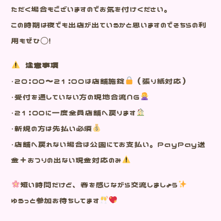
ただく場合もございますのでお気を付けください。
この時期は夜でも出店が出ているかと思いますのでそちらの利
用もぜひ◯！
注意事項
・20:00～21:00は店舗施錠
（張り紙対応）
・受付を通していない方の現地合流NG
・21:00に一度全員店舗へ戻ります
・新規の方は先払い必須
・店舗へ戻れない場合は公園にてお支払い。PayPay送
金＋おつりの出ない現金対応のみ
短い時間だけど、春を感じながら交流しましょう
ゆるっと参加お待ちしてます