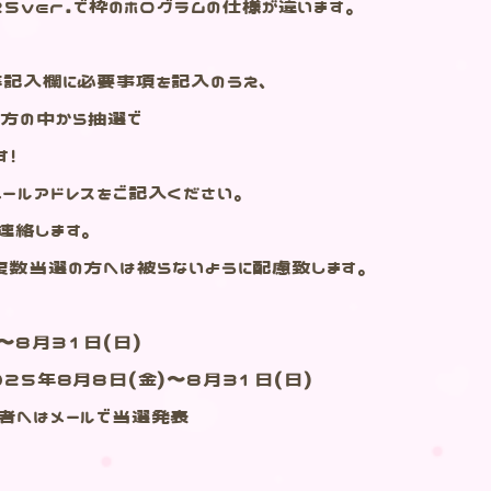
25ver.で枠のホログラムの仕様が違います。
応募記入欄に必要事項を記入のうえ、
た方の中から抽選で
す！
ールアドレスをご記入ください。
連絡します。
複数当選の方へは被らないように配慮致します。
～8月31日(日)
25年8月8日(金)～8月31日(日)
者へはメールで当選発表