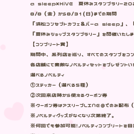
a sleep×HiVE 夏休みスタンプラリー20
8/8（金）から8/31(日)までの期間
「浜松コンセプトカフェ＆バーa sleep」、
「夏休みショップスタンプラリー」を開催いたし
【コンプリート賞】
期間中、系列店を巡り、すべてのスタンプをコン
各店舗にて素敵なノベルティセットをプレゼントい
選べるノベルティ
①ステッカー（選べる5種）
②次回来店時から使えるクーポン券
※クーポン券はアスリープLINE＠でのみ配
※ノベルティグッズがなくなり次第終了。
※何回でも参加可能！ノベルティコンプリートを目