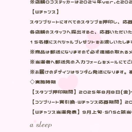
※店舗ロゴステッカーは2024年ver.と20
【Wチャンス】
スタンプシートにすべてのスタンプを押印し、
各店舗のスタッフへ提出すると、応募いただい
15名様にスペシャルプレゼントをお渡しいたしま
※商品は郵送になりますので必ず連絡の取れるメ
※当選者へ郵送先の入力フォームをメールにてご
※お届けのデザインはランダム発送になります。
◇実施時期
【スタンプ押印期間】2025年8月8日(金)
【コンプリート賞引換・Wチャンス応募期間】20
【Wチャンス当選発表】9月上旬・SNSと該当
a sleep