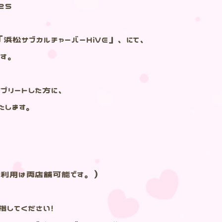
25
「浜松サブカルチャーバーHiVE」、にて、
ます。
プリートした方に、
たします。
布（利用は両店舗可能です。）
指してください！