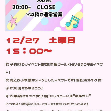
12/27 土曜日
15：00～
女子向けDJイベント妄想炸裂ガール×HiVEのコラボイベン
ト！
交流とDJ体験をメインとしたイベントです！浜松のオタク女
子が交流するならココ♪
年内最後のオタク女子会！ドレスコードは
”おめかし”
いつもより派手に！ドレッシーに！かわいく！かっこよく！