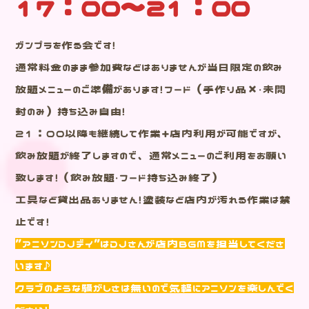
17：00～21：00
ガンプラを作る会です！
通常料金のまま参加費などはありませんが当日限定の飲み
放題メニューのご準備があります！フード（手作り品✖・未開
封のみ）持ち込み自由！
21：00以降も継続して作業+店内利用が可能ですが、
飲み放題が終了しますので、通常メニューのご利用をお願い
致します！（飲み放題・フード持ち込み終了）
工具など貸出品ありません！塗装など店内が汚れる作業は禁
止です！
”アニソンDJデイ”はDJさんが店内BGMを担当してくださ
います♪
クラブのような騒がしさは無いので気軽にアニソンを楽しんでく