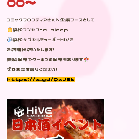
00～
コミックフロンティアさんへ企業ブースとして
浜松コンカフェa sleep
浜松サブカルチャーバーHiVE
２店舗出店いたします！
無料配布やクーポンの配布もあります
ぜひお立ち寄りください！
https://x.gd/QxU2k