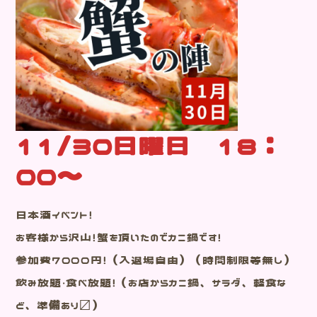
11/30日曜日 18：
00～
日本酒イベント！
お客様から沢山！蟹を頂いたのでカニ鍋です！
参加費7000円！（入退場自由）（時間制限等無し）
飲み放題・食べ放題！（お店からカニ鍋、サラダ、軽食な
ど、準備あり〼）