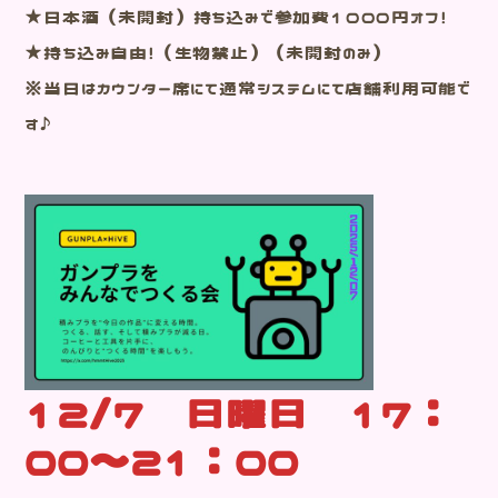
★日本酒（未開封）持ち込みで参加費１０００円オフ！
★持ち込み自由！（生物禁止）（未開封のみ）
※当日はカウンター席にて通常システムにて店舗利用可能で
す♪
12/7 日曜日 17：
00～21：00