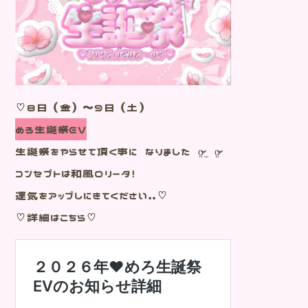
♡８日（金）～９日（土）
めろ生誕祭EV
生誕祭をやらせて頂く事に なりました o̴̶̷̤ ̫ o̴̶̷̤
コンセプトは和風ロリータ！
運気をアップしにきてください..♡
♡詳細はこちら♡