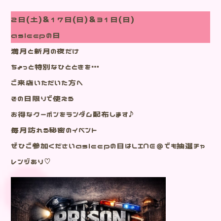
2日(土)＆17日(日)＆31日(日)
asleepの日
満月と新月の夜だけ
ちょっと特別なひとときを…
ご来店いただいた方へ
その日限りで使える
お得なクーポンをランダム配布します♪
毎月訪れる秘密のイベント
ぜひご参加くださいasleepの日はLINE＠でも抽選チャ
レンジあり♡