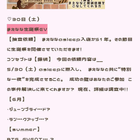
♡３０日（土）
まえなな生誕祭EV
【捜査依頼】 まえななasleep入店から1年。その節目
に生誕祭を開催させていただきます！
コンセプトは【探偵】 今回の依頼内容は__
5/30（土）asleepに潜入し、 まえななと共に“特別
な一夜”を完成させること。 成功の鍵はあなたのご参加 こ
の事件解決しに来てくれますか？ 現在、詳細は調査中！！
【６月】
・ジューンブライ…ド？
・ラン…クアップ…？
【summer】
BIG EVENT….？