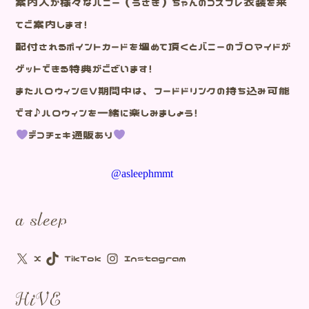
案内人が様々なバニー（うさぎ）ちゃんのコスプレ衣装を来
てご案内します！
配付されるポイントカードを埋めて頂くとバニーのブロマイドが
ゲットできる特典がございます！
またハロウィンEV期間中は、フードドリンクの持ち込み可能
です♪ハロウィンを一緒に楽しみましょう！
デコチェキ通販あり
@asleephmmt
a sleep
X
TikTok
Instagram
HiVE