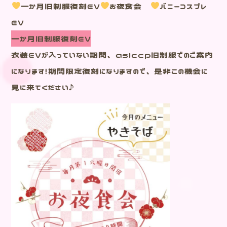
一か月旧制服復刻EV
お夜食会
バニーコスプレ
EV
一か月旧制服復刻EV
衣装EVが入っていない期間、asleep旧制服でのご案内
になります！期間限定復刻になりますので、是非この機会に
見に来てください♪