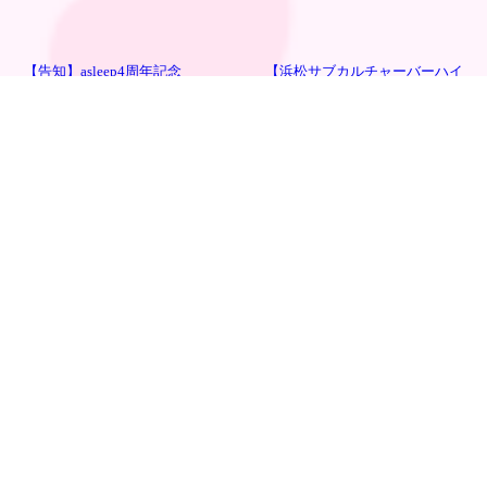
【告知】asleep4周年記念
【浜松サブカルチャーバーハイ
EV「POP’n Diner Party」 in asleep
ヴ】2025年11月営業カレンダー
次
の記事へ